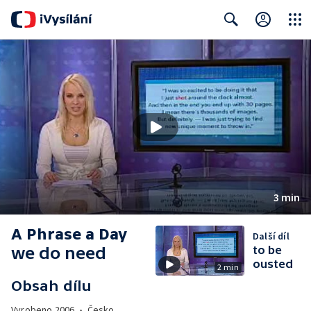
Close
Search
3 min
A Phrase a Day
Další díl
we do need
to be
ousted
2 min
Obsah dílu
Vyrobeno
2006
•
Česko