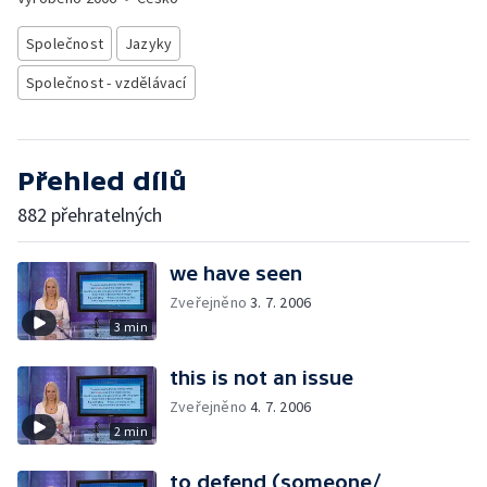
Společnost
Jazyky
Společnost - vzdělávací
Přehled dílů
882 přehratelných
we have seen
Zveřejněno
3. 7. 2006
3 min
this is not an issue
Zveřejněno
4. 7. 2006
2 min
to defend (someone/