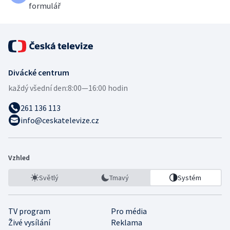
formulář
Divácké centrum
každý všední den:
8:00—16:00 hodin
261 136 113
info@ceskatelevize.cz
Vzhled
Světlý
Tmavý
Systém
TV program
Pro média
Živé vysílání
Reklama