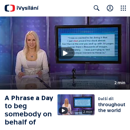
Close
Search
2 min
A Phrase a Day
Další díl
to beg
throughout
the world
2 min
somebody on
behalf of