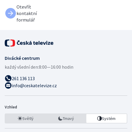
Otevřít
kontaktní
formulář
Divácké centrum
každý všední den:
8:00—16:00 hodin
261 136 113
info@ceskatelevize.cz
Vzhled
Světlý
Tmavý
Systém