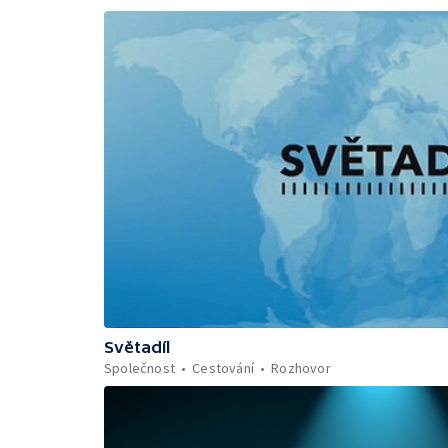
Světadíl
Společnost
Cestování
Rozhovor