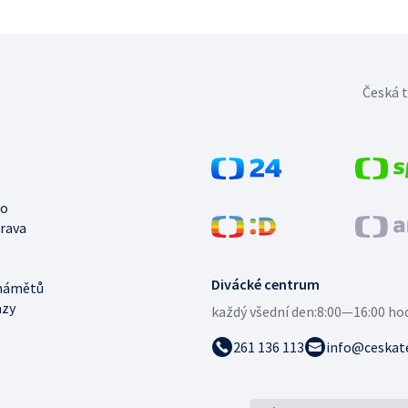
Česká t
no
trava
Divácké centrum
námětů
azy
každý všední den:
8:00—16:00 ho
261 136 113
info@ceskate