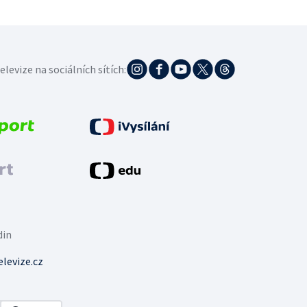
elevize na sociálních sítích:
din
levize.cz