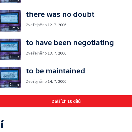
there was no doubt
Zveřejněno
12. 7. 2006
3 min
to have been negotiating
Zveřejněno
13. 7. 2006
2 min
to be maintained
Zveřejněno
14. 7. 2006
2 min
Dalších 10 dílů
í