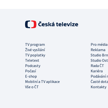
TV program
Pro média
Živé vysílání
Reklama
TV poplatky
Studio Br
Teletext
Studio Os
Podcasty
Rada ČT
Počasí
Kariéra
E-shop
Podávání 
Mobilní a TV aplikace
Časté dot
Vše o ČT
Kontakty