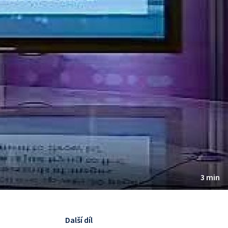
3 min
Další díl