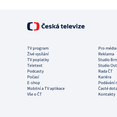
TV program
Pro média
Živé vysílání
Reklama
TV poplatky
Studio Br
Teletext
Studio Os
Podcasty
Rada ČT
Počasí
Kariéra
E-shop
Podávání 
Mobilní a TV aplikace
Časté dot
Vše o ČT
Kontakty