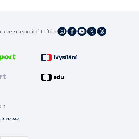
elevize na sociálních sítích:
din
levize.cz