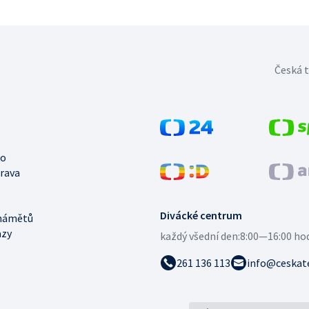
Česká t
no
trava
Divácké centrum
námětů
azy
každý všední den:
8:00—16:00 ho
261 136 113
info@ceskate