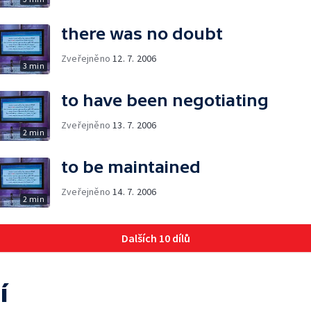
there was no doubt
Zveřejněno
12. 7. 2006
3 min
to have been negotiating
Zveřejněno
13. 7. 2006
2 min
to be maintained
Zveřejněno
14. 7. 2006
2 min
Dalších 10 dílů
í