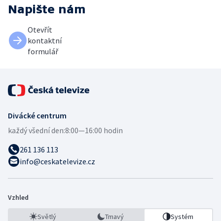
Napište nám
Otevřít
kontaktní
formulář
Divácké centrum
každý všední den:
8:00—16:00 hodin
261 136 113
info@ceskatelevize.cz
Vzhled
Světlý
Tmavý
Systém