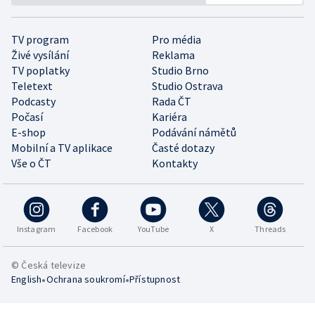
TV program
Pro média
Živé vysílání
Reklama
TV poplatky
Studio Brno
Teletext
Studio Ostrava
Podcasty
Rada ČT
Počasí
Kariéra
E-shop
Podávání námětů
Mobilní a TV aplikace
Časté dotazy
Vše o ČT
Kontakty
Instagram
Facebook
YouTube
X
Threads
© Česká televize
•
•
English
Ochrana soukromí
Přístupnost