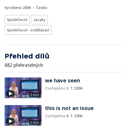
Vyrobeno
2006
•
Česko
Společnost
Jazyky
Společnost - vzdělávací
Přehled dílů
882 přehratelných
we have seen
Zveřejněno
3. 7. 2006
3 min
this is not an issue
Zveřejněno
4. 7. 2006
2 min