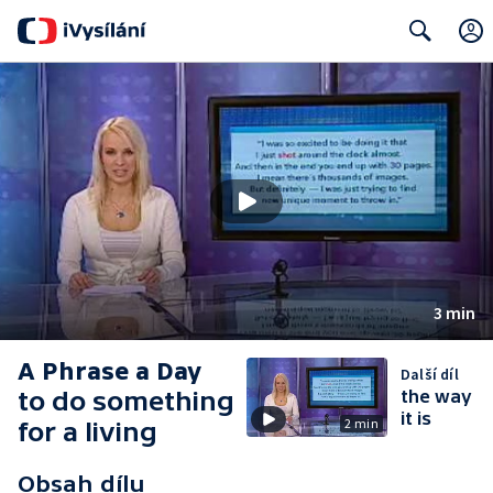
Search
3 min
A Phrase a Day
Další díl
to do something
the way
it is
2 min
for a living
Obsah dílu