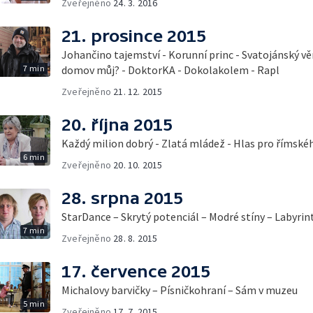
Zveřejněno
24. 3. 2016
21. prosince 2015
Johančino tajemství - Korunní princ - Svatojánský vě
7 min
domov můj? - DoktorKA - Dokolakolem - Rapl
Zveřejněno
21. 12. 2015
20. října 2015
Každý milion dobrý - Zlatá mládež - Hlas pro římskéh
6 min
Zveřejněno
20. 10. 2015
28. srpna 2015
StarDance – Skrytý potenciál – Modré stíny – Labyrint
7 min
Zveřejněno
28. 8. 2015
17. července 2015
Michalovy barvičky – Písničkohraní – Sám v muzeu
5 min
Zveřejněno
17. 7. 2015