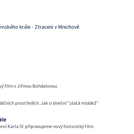
římského krále - Ztraceni v Mnichově
vý film s Jiřinou Bohdalovou.
adičních prostředích. Jak si dnešní "zlatá mládež"
ále
ení Karla IV. připravujeme nový historický film.