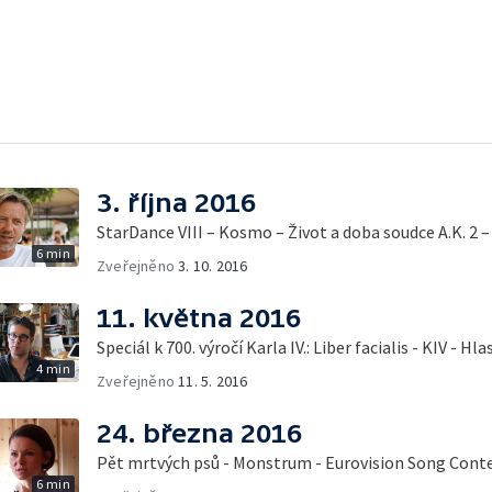
3. října 2016
StarDance VIII – Kosmo – Život a doba soudce A.K. 2 –
6 min
Zveřejněno
3. 10. 2016
11. května 2016
Speciál k 700. výročí Karla
4 min
Zveřejněno
11. 5. 2016
24. března 2016
Pět mrtvých psů - Monstrum - Eurovision Song Conte
6 min