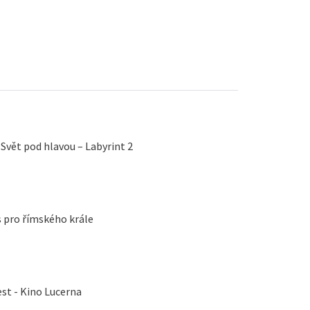
 Svět pod hlavou – Labyrint 2
 IV.: Liber facialis - KIV - Hlas pro římského krále
st - Kino Lucerna