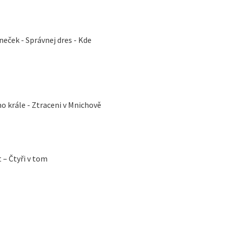
neček - Správnej dres - Kde
o krále - Ztraceni v Mnichově
 – Čtyři v tom