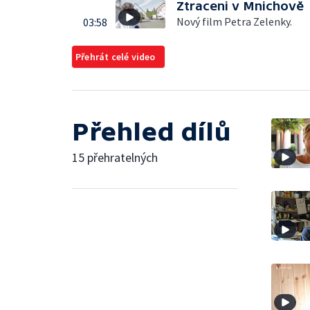
Ztraceni v Mnichově
Nový film Petra Zelenky.
03:58
Přehrát celé video
Přehled dílů
15 přehratelných