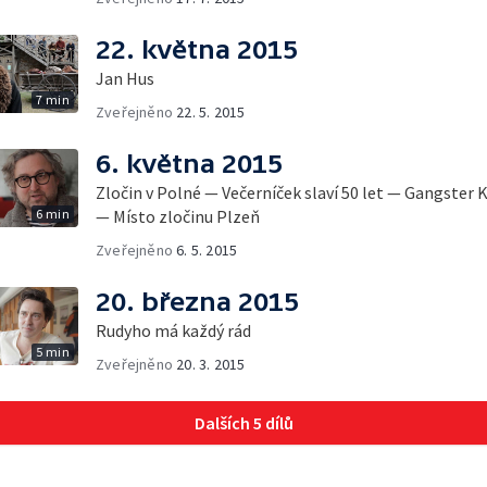
22. května 2015
Jan Hus
7 min
Zveřejněno
22. 5. 2015
6. května 2015
Zločin v Polné — Večerníček slaví 50 let — Gangster
6 min
— Místo zločinu Plzeň
Zveřejněno
6. 5. 2015
20. března 2015
Rudyho má každý rád
5 min
Zveřejněno
20. 3. 2015
Dalších 5 dílů