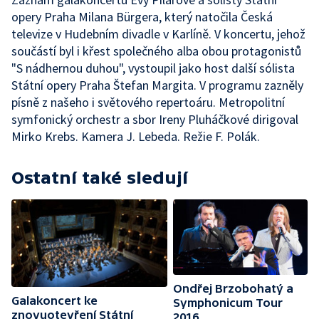
opery Praha Milana Bürgera, který natočila Česká
televize v Hudebním divadle v Karlíně. V koncertu, jehož
součástí byl i křest společného alba obou protagonistů
"S nádhernou duhou", vystoupil jako host další sólista
Státní opery Praha Štefan Margita. V programu zazněly
písně z našeho i světového repertoáru. Metropolitní
symfonický orchestr a sbor Ireny Pluháčkové dirigoval
Mirko Krebs. Kamera J. Lebeda. Režie F. Polák.
Ostatní také sledují
Ondřej Brzobohatý a
Galakoncert ke
Symphonicum Tour
znovuotevření Státní
2016