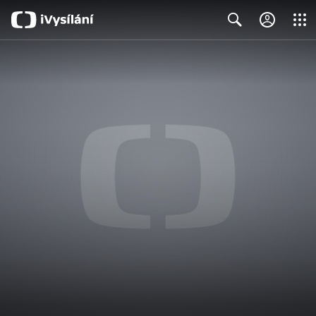
Close
Search