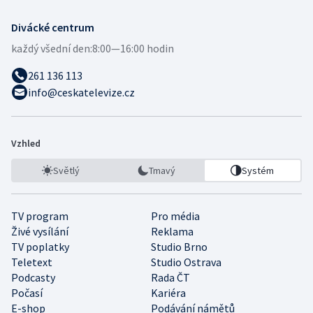
Divácké centrum
každý všední den:
8:00—16:00 hodin
261 136 113
info@ceskatelevize.cz
Vzhled
Světlý
Tmavý
Systém
TV program
Pro média
Živé vysílání
Reklama
TV poplatky
Studio Brno
Teletext
Studio Ostrava
Podcasty
Rada ČT
Počasí
Kariéra
E-shop
Podávání námětů