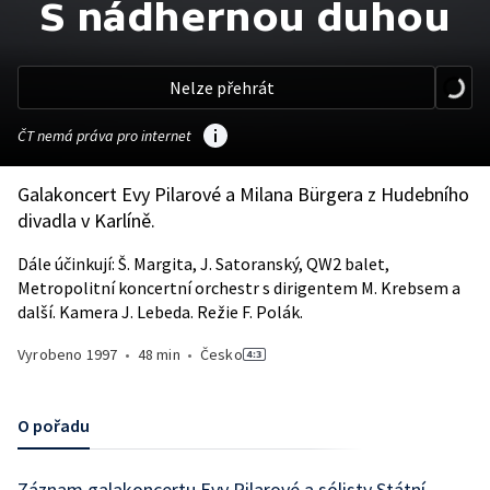
S nádhernou duhou
Nelze přehrát
ČT nemá práva pro internet
Galakoncert Evy Pilarové a Milana Bürgera z Hudebního
divadla v Karlíně.
Dále účinkují: Š. Margita, J. Satoranský, QW2 balet,
Metropolitní koncertní orchestr s dirigentem M. Krebsem a
další. Kamera J. Lebeda. Režie F. Polák.
Vyrobeno
1997
•
48 min
•
Česko
O pořadu
Záznam galakoncertu Evy Pilarové a sólisty Státní