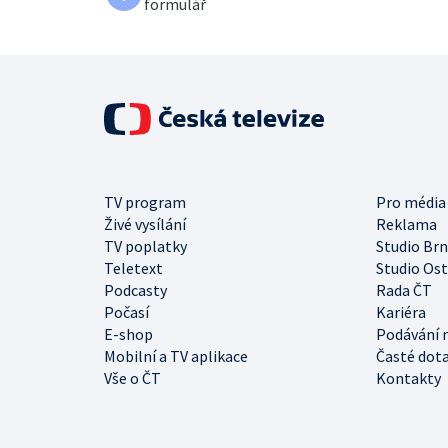
formulář
TV program
Pro média
Živé vysílání
Reklama
TV poplatky
Studio Br
Teletext
Studio Os
Podcasty
Rada ČT
Počasí
Kariéra
E-shop
Podávání 
Mobilní a TV aplikace
Časté dot
Vše o ČT
Kontakty