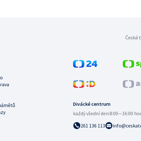
Česká t
no
trava
Divácké centrum
námětů
azy
každý všední den:
8:00—16:00 ho
261 136 113
info@ceskate