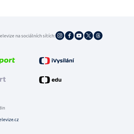
elevize na sociálních sítích:
din
levize.cz