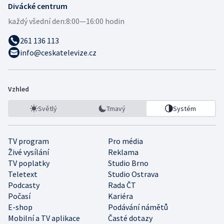
Divácké centrum
každý všední den:
8:00—16:00 hodin
261 136 113
info@ceskatelevize.cz
Vzhled
Světlý
Tmavý
Systém
TV program
Pro média
Živé vysílání
Reklama
TV poplatky
Studio Brno
Teletext
Studio Ostrava
Podcasty
Rada ČT
Počasí
Kariéra
E-shop
Podávání námětů
Mobilní a TV aplikace
Časté dotazy