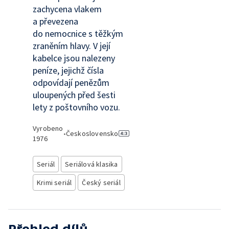
zachycena vlakem
a převezena
do nemocnice s těžkým
zraněním hlavy. V její
kabelce jsou nalezeny
peníze, jejichž čísla
odpovídají penězům
uloupených před šesti
lety z poštovního vozu.
Vyrobeno
•
Československo
1976
Seriál
Seriálová klasika
Krimi seriál
Český seriál
Přehled dílů