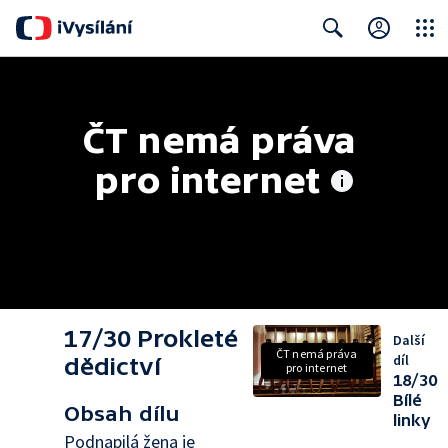
Close
Search
ČT nemá práva 
pro internet
17/30 Prokleté
Další
ČT nemá práva
díl
dědictví
pro internet
18/30
Bílé
Obsah dílu
linky
Podnapilá žena je