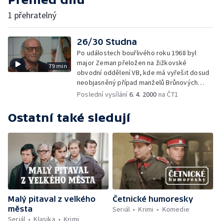
1 přehratelný
26/30 Studna
Po událostech bouřlivého roku 1968 byl
major Zeman přeložen na žižkovské
79 min
obvodní oddělení VB, kde má vyřešit dosud
neobjasněný případ manželů Brůnových
v Hájicích.
Poslední vysílání
6. 4. 2000
na ČT1
Ostatní také sledují
Malý pitaval z velkého
Četnické humoresky
města
Seriál
Krimi
Komedie
Seriál
Klasika
Krimi