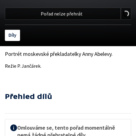
Pořad nelze přehrát
Díly
Portrét moskevské překladatelky Anny Abelevy.
Režie P. Jančárek.
Přehled dílů
Omlouváme se, tento pořad momentálně
nemá žádné přehratelné díly.