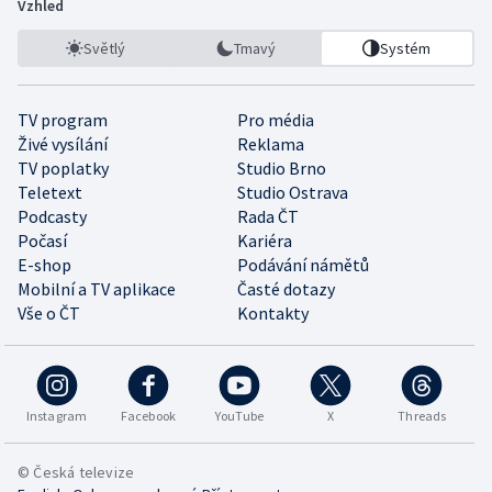
Vzhled
Světlý
Tmavý
Systém
TV program
Pro média
Živé vysílání
Reklama
TV poplatky
Studio Brno
Teletext
Studio Ostrava
Podcasty
Rada ČT
Počasí
Kariéra
E-shop
Podávání námětů
Mobilní a TV aplikace
Časté dotazy
Vše o ČT
Kontakty
Instagram
Facebook
YouTube
X
Threads
© Česká televize