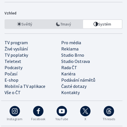
Vzhled
Světlý
Tmavý
Systém
TV program
Pro média
Živé vysílání
Reklama
TV poplatky
Studio Brno
Teletext
Studio Ostrava
Podcasty
Rada ČT
Počasí
Kariéra
E-shop
Podávání námětů
Mobilní a TV aplikace
Časté dotazy
Vše o ČT
Kontakty
Instagram
Facebook
YouTube
X
Threads