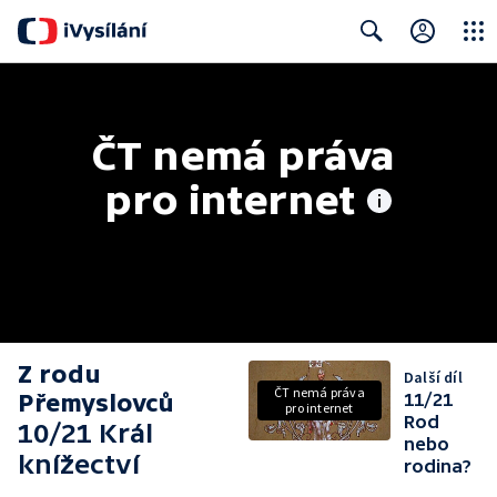
Close
Search
ČT nemá práva 
pro internet
Z rodu
Další díl
ČT nemá práva
Přemyslovců
11/21
pro internet
Rod
10/21 Král
nebo
knížectví
rodina?