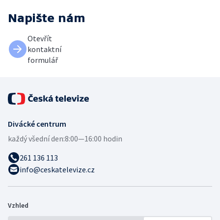
Napište nám
Otevřít
kontaktní
formulář
Divácké centrum
každý všední den:
8:00—16:00 hodin
261 136 113
info@ceskatelevize.cz
Vzhled