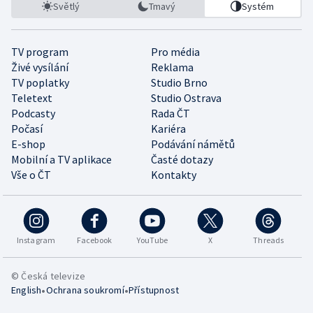
Světlý
Tmavý
Systém
TV program
Pro média
Živé vysílání
Reklama
TV poplatky
Studio Brno
Teletext
Studio Ostrava
Podcasty
Rada ČT
Počasí
Kariéra
E-shop
Podávání námětů
Mobilní a TV aplikace
Časté dotazy
Vše o ČT
Kontakty
Instagram
Facebook
YouTube
X
Threads
© Česká televize
•
•
English
Ochrana soukromí
Přístupnost