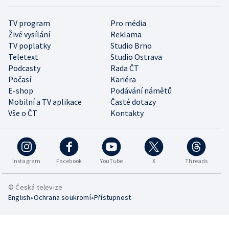
TV program
Pro média
Živé vysílání
Reklama
TV poplatky
Studio Brno
Teletext
Studio Ostrava
Podcasty
Rada ČT
Počasí
Kariéra
E-shop
Podávání námětů
Mobilní a TV aplikace
Časté dotazy
Vše o ČT
Kontakty
Instagram
Facebook
YouTube
X
Threads
© Česká televize
•
•
English
Ochrana soukromí
Přístupnost