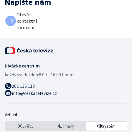
Napište nám
Otevřít
kontaktní
formulář
Divácké centrum
každý všední den:
8:00—16:00 hodin
261 136 113
info@ceskatelevize.cz
Vzhled
Světlý
Tmavý
Systém