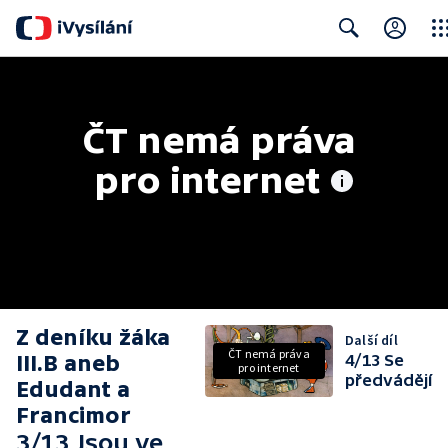
Clos
Search
ČT nemá práva 
pro internet
Z deníku žáka
Další díl
ČT nemá práva
III.B aneb
4/13 Se
pro internet
předvádějí
Edudant a
Francimor
3/13 Jsou ve