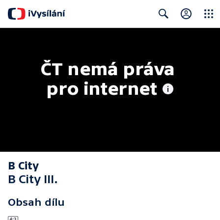
Close
Search
ČT nemá práva 
pro internet
B City
B City III.
Obsah dílu