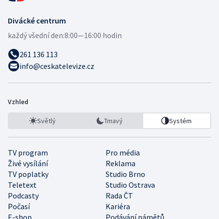
Divácké centrum
každý všední den:
8:00—16:00 hodin
261 136 113
info@ceskatelevize.cz
Vzhled
Světlý
Tmavý
Systém
TV program
Pro média
Živé vysílání
Reklama
TV poplatky
Studio Brno
Teletext
Studio Ostrava
Podcasty
Rada ČT
Počasí
Kariéra
E-shop
Podávání námětů