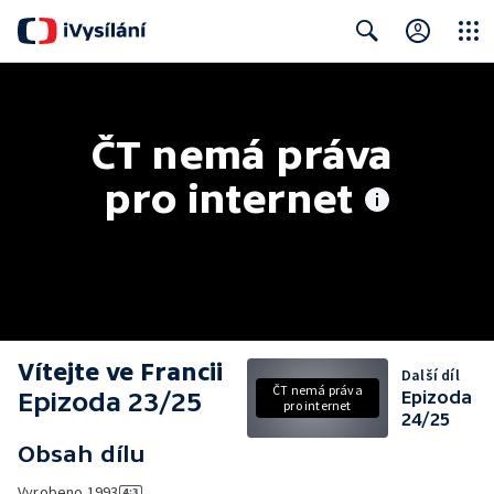
Close
Search
ČT nemá práva 
pro internet
Vítejte ve Francii
Další díl
ČT nemá práva
Epizoda 23/25
Epizoda
pro internet
24/25
Obsah dílu
Vyrobeno
1993