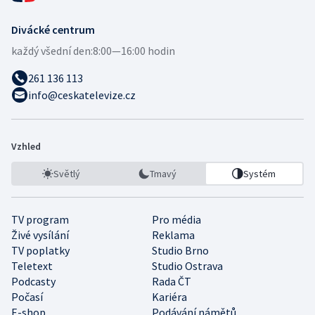
Divácké centrum
každý všední den:
8:00—16:00 hodin
261 136 113
info@ceskatelevize.cz
Vzhled
Světlý
Tmavý
Systém
TV program
Pro média
Živé vysílání
Reklama
TV poplatky
Studio Brno
Teletext
Studio Ostrava
Podcasty
Rada ČT
Počasí
Kariéra
E-shop
Podávání námětů