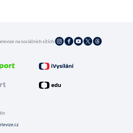
elevize na sociálních sítích:
din
levize.cz