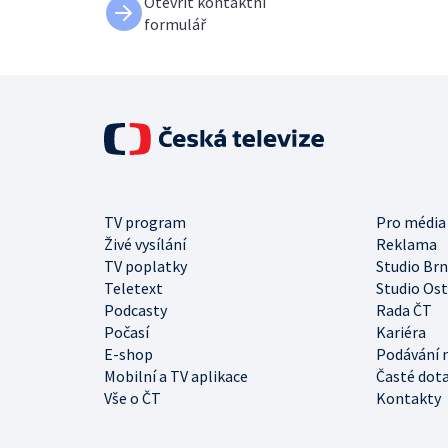
Otevřít kontaktní
formulář
TV program
Pro média
Živé vysílání
Reklama
TV poplatky
Studio Br
Teletext
Studio Os
Podcasty
Rada ČT
Počasí
Kariéra
E-shop
Podávání 
Mobilní a TV aplikace
Časté dot
Vše o ČT
Kontakty