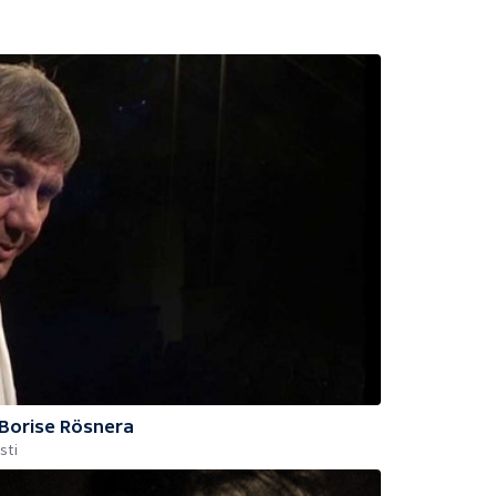
 Borise Rösnera
sti