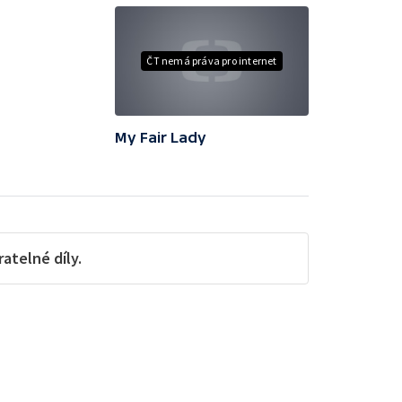
ČT nemá práva pro internet
My Fair Lady
telné díly.