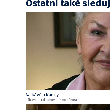
Ostatní také sleduj
Na kávě u Kamily
Zábava
Talk show
Společnost