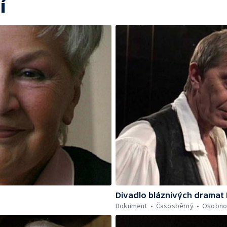
í
Divadlo bláznivých dramat
Dokument
Časosběrný
Osobno