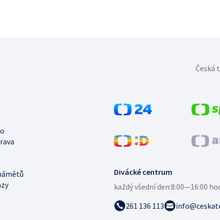
Česká t
no
trava
Divácké centrum
námětů
azy
každý všední den:
8:00—16:00 ho
261 136 113
info@ceskate