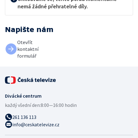
nemá žádné přehratelné díly.
Napište nám
Otevřít
kontaktní
formulář
Divácké centrum
každý všední den:
8:00—16:00 hodin
261 136 113
info@ceskatelevize.cz