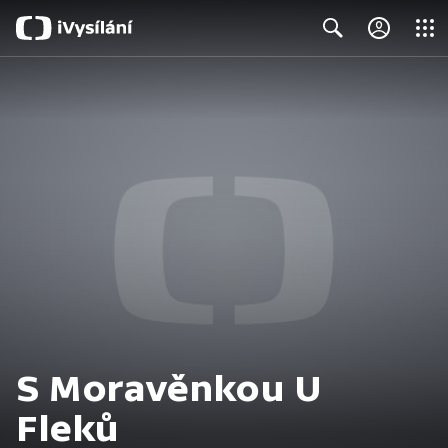
Close
Search
S Moravěnkou U
Fleků