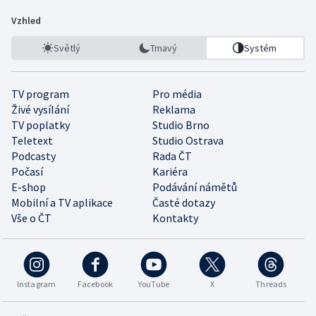
Vzhled
Světlý
Tmavý
Systém
TV program
Pro média
Živé vysílání
Reklama
TV poplatky
Studio Brno
Teletext
Studio Ostrava
Podcasty
Rada ČT
Počasí
Kariéra
E-shop
Podávání námětů
Mobilní a TV aplikace
Časté dotazy
Vše o ČT
Kontakty
Instagram
Facebook
YouTube
X
Threads