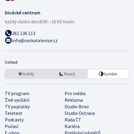
Divácké centrum
každý všední den:
8:00—16:00 hodin
261 136 113
info@ceskatelevize.cz
Vzhled
Světlý
Tmavý
Systém
TV program
Pro média
Živé vysílání
Reklama
TV poplatky
Studio Brno
Teletext
Studio Ostrava
Podcasty
Rada ČT
Počasí
Kariéra
E-shop
Podávání námětů