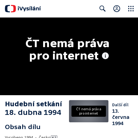
Close
Search
ČT nemá práva 
pro internet
Hudební setkání
Další díl
ČT nemá práva
18. dubna 1994
13.
pro internet
června
1994
Obsah dílu
Vyrobeno
1994
•
Česko