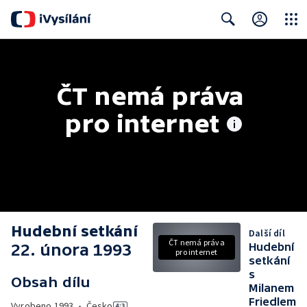
Close
Search
ČT nemá práva 
pro internet
Hudební setkání
Další díl
ČT nemá práva
22. února 1993
Hudební
pro internet
setkání
s
Obsah dílu
Milanem
Friedlem
Vyrobeno
1993
•
Česko