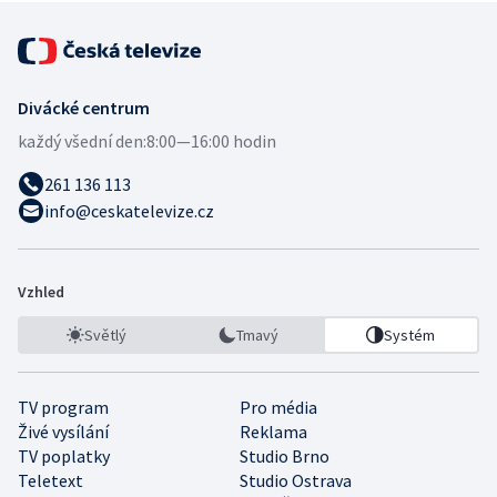
Divácké centrum
každý všední den:
8:00—16:00 hodin
261 136 113
info@ceskatelevize.cz
Vzhled
Světlý
Tmavý
Systém
TV program
Pro média
Živé vysílání
Reklama
TV poplatky
Studio Brno
Teletext
Studio Ostrava