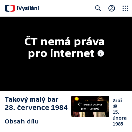
Close
Search
ČT nemá práva 
pro internet
Takový malý bar
Další
ČT nemá práva
28. července 1984
díl
pro internet
15.
února
Obsah dílu
1985