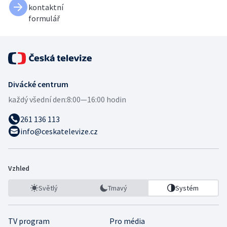
kontaktní
formulář
Divácké centrum
každý všední den:
8:00—16:00 hodin
261 136 113
info@ceskatelevize.cz
Vzhled
Světlý
Tmavý
Systém
TV program
Pro média