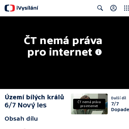
Clos
Search
ČT nemá práva 
pro internet
Území bílých králů
Další díl
ČT nemá práva
6/7 Nový les
7/7
pro internet
Dopade
Obsah dílu