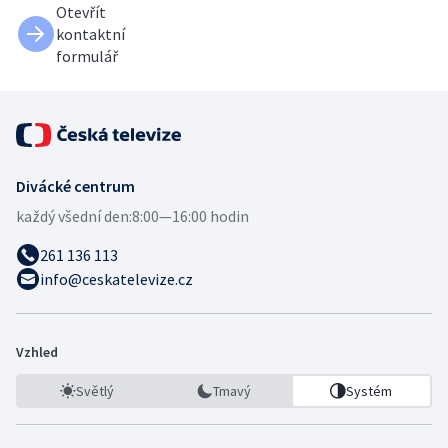
Otevřít
kontaktní
formulář
Divácké centrum
každý všední den:
8:00—16:00 hodin
261 136 113
info@ceskatelevize.cz
Vzhled
Světlý
Tmavý
Systém