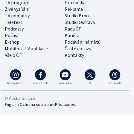
TV program
Pro média
Živé vysílání
Reklama
TV poplatky
Studio Brno
Teletext
Studio Ostrava
Podcasty
Rada ČT
Počasí
Kariéra
E-shop
Podávání námětů
Mobilní a TV aplikace
Časté dotazy
Vše o ČT
Kontakty
Instagram
Facebook
YouTube
X
Threads
© Česká televize
•
•
English
Ochrana soukromí
Přístupnost