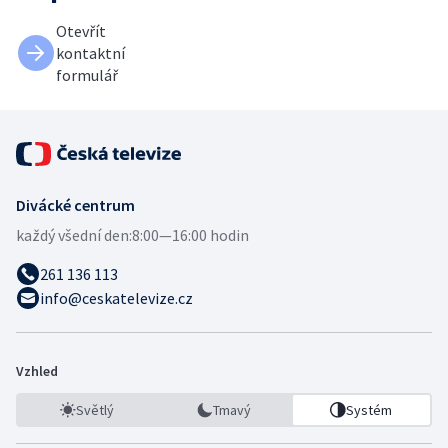
Otevřít
kontaktní
formulář
Divácké centrum
každý všední den:
8:00—16:00 hodin
261 136 113
info@ceskatelevize.cz
Vzhled
Světlý
Tmavý
Systém