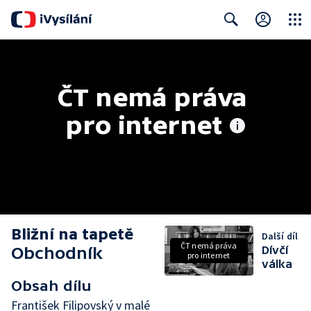
Close
Search
ČT nemá práva 
pro internet
Bližní na tapetě
Další díl
ČT nemá práva
Obchodník
Dívčí
pro internet
válka
Obsah dílu
František Filipovský v malé