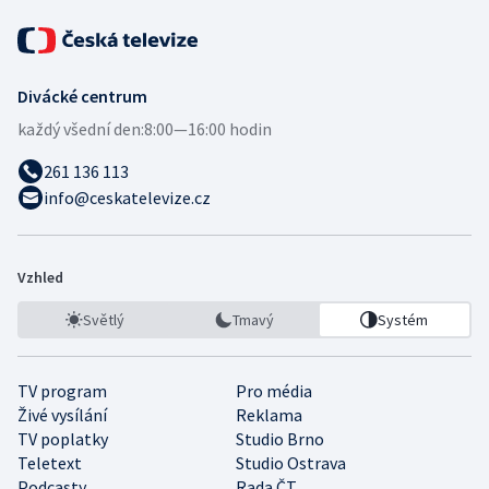
Divácké centrum
každý všední den:
8:00—16:00 hodin
261 136 113
info@ceskatelevize.cz
Vzhled
Světlý
Tmavý
Systém
TV program
Pro média
Živé vysílání
Reklama
TV poplatky
Studio Brno
Teletext
Studio Ostrava
Podcasty
Rada ČT