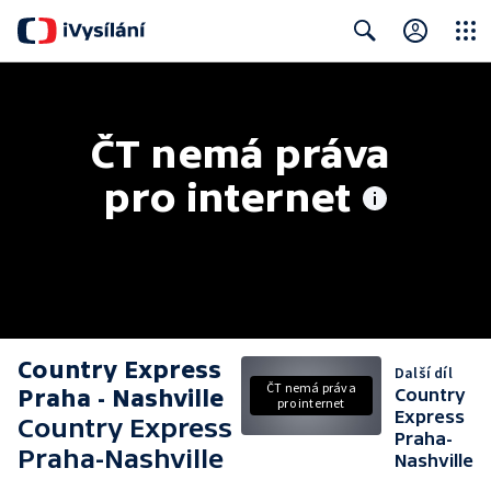
Close
Search
ČT nemá práva 
pro internet
Country Express
Další díl
ČT nemá práva
Praha - Nashville
Country
pro internet
Express
Country Express
Praha-
Praha-Nashville
Nashville