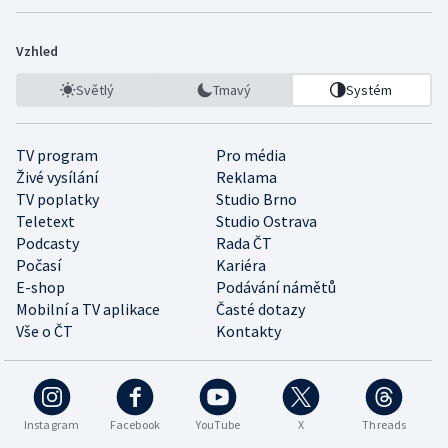
Vzhled
Světlý
Tmavý
Systém
TV program
Pro média
Živé vysílání
Reklama
TV poplatky
Studio Brno
Teletext
Studio Ostrava
Podcasty
Rada ČT
Počasí
Kariéra
E-shop
Podávání námětů
Mobilní a TV aplikace
Časté dotazy
Vše o ČT
Kontakty
Instagram
Facebook
YouTube
X
Threads