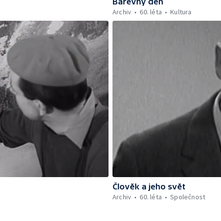
Barevný den
Archiv
60. léta
Kultura
Člověk a jeho svět
Archiv
60. léta
Společnost