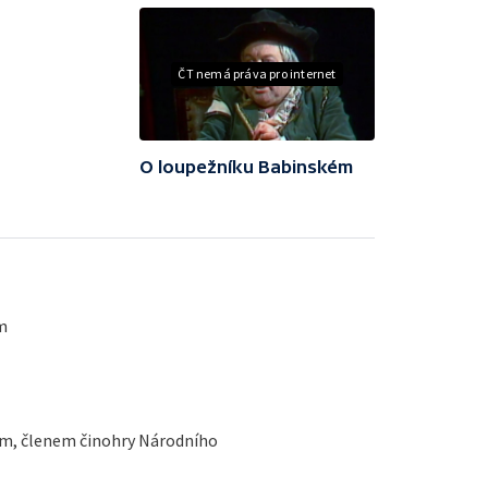
ČT nemá práva pro internet
O loupežníku Babinském
m
ým, členem činohry Národního