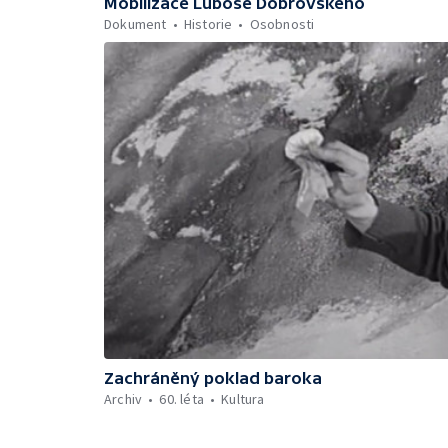
Mobilizace Luboše Dobrovského
Dokument
Historie
Osobnosti
Zachráněný poklad baroka
Archiv
60. léta
Kultura