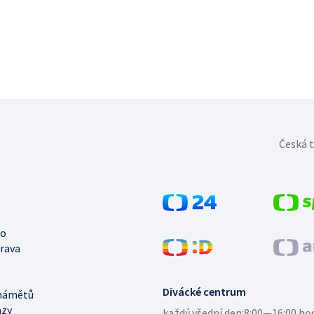
Česká t
no
trava
Divácké centrum
námětů
azy
každý všední den:
8:00—16:00 ho