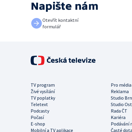
Napište nám
Otevřít kontaktní
formulář
TV program
Pro média
Živé vysílání
Reklama
TV poplatky
Studio Br
Teletext
Studio Os
Podcasty
Rada ČT
Počasí
Kariéra
E-shop
Podávání 
Mobilní a TV aplikace
Časté dot