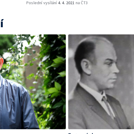
Poslední vysílání
4. 4. 2021
na ČT3
í