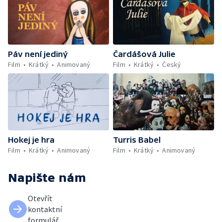
Páv není jediný
Čardášová Julie
Film
Krátký
Animovaný
Film
Krátký
Český
Hokej je hra
Turris Babel
Film
Krátký
Animovaný
Film
Krátký
Animovaný
Napište nám
Otevřít
kontaktní
formulář