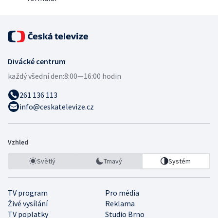
Divácké centrum
každý všední den:
8:00—16:00 hodin
261 136 113
info@ceskatelevize.cz
Vzhled
Světlý
Tmavý
Systém
TV program
Pro média
Živé vysílání
Reklama
TV poplatky
Studio Brno