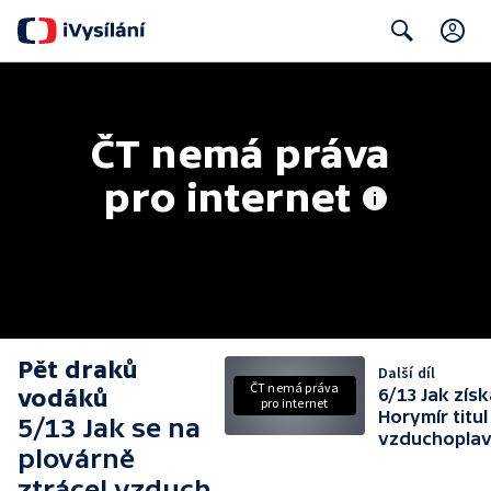
C
Search
ČT nemá práva 
pro internet
Pět draků
Další díl
ČT nemá práva
vodáků
6/13 Jak získ
pro internet
Horymír titul
5/13 Jak se na
vzduchoplav
plovárně
ztrácel vzduch