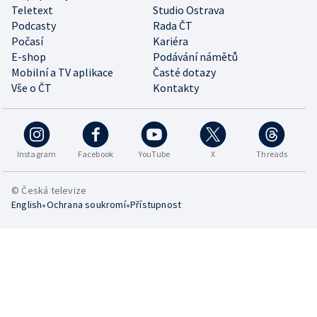
Teletext
Studio Ostrava
Podcasty
Rada ČT
Počasí
Kariéra
E-shop
Podávání námětů
Mobilní a TV aplikace
Časté dotazy
Vše o ČT
Kontakty
Instagram
Facebook
YouTube
X
Threads
© Česká televize
•
•
English
Ochrana soukromí
Přístupnost