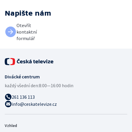
Napište nám
Otevřít
kontaktní
formulář
Divácké centrum
každý všední den:
8:00—16:00 hodin
261 136 113
info@ceskatelevize.cz
Vzhled