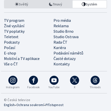
Světlý
Tmavý
Systém
TV program
Pro média
Živé vysílání
Reklama
TV poplatky
Studio Brno
Teletext
Studio Ostrava
Podcasty
Rada ČT
Počasí
Kariéra
E-shop
Podávání námětů
Mobilní a TV aplikace
Časté dotazy
Vše o ČT
Kontakty
Instagram
Facebook
YouTube
X
Threads
© Česká televize
•
•
English
Ochrana soukromí
Přístupnost