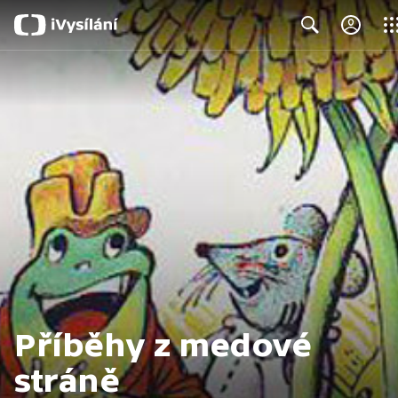
Clos
Search
Příběhy z medové
stráně