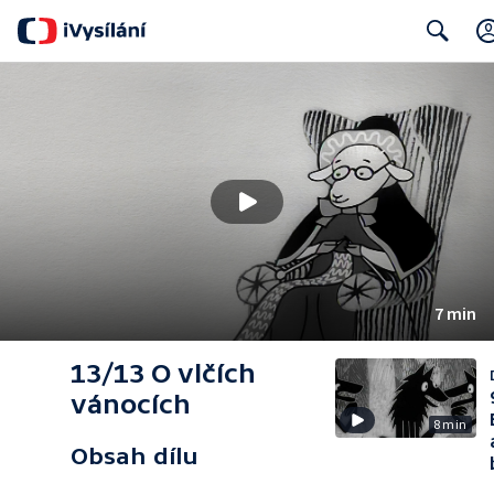
Search
7 min
13/13 O vlčích
vánocích
8 min
Obsah dílu