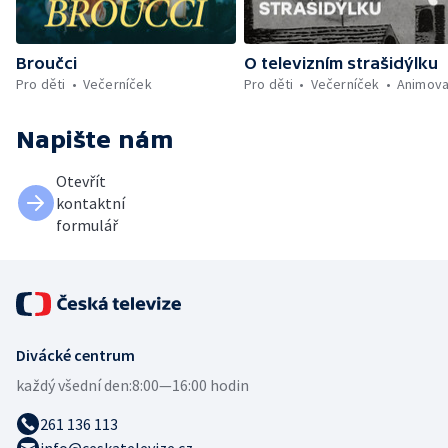
Broučci
O televizním strašidýlku
Pro děti
Večerníček
Pro děti
Večerníček
Animov
Napište nám
Otevřít
kontaktní
formulář
Divácké centrum
každý všední den:
8:00—16:00 hodin
261 136 113