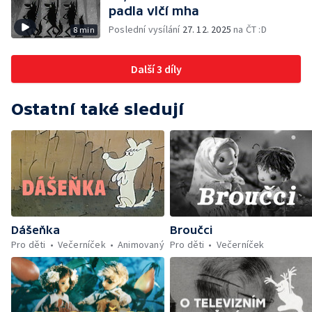
padla vlčí mha
Poslední vysílání
27. 12. 2025
na ČT :D
8 min
Další 3 díly
Ostatní také sledují
Dášeňka
Broučci
Pro děti
Večerníček
Animovaný
Pro děti
Večerníček