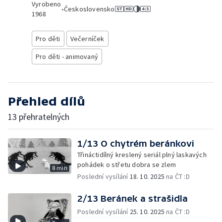
Vyrobeno
•
Československo
1968
Pro děti
Večerníček
Pro děti - animovaný
Přehled dílů
13 přehratelných
1/13 O chytrém beránkovi
Třináctidílný kreslený seriál plný laskavých
pohádek o střetu dobra se zlem
8 min
Poslední vysílání
18. 10. 2025
na ČT :D
2/13 Beránek a strašidla
Poslední vysílání
25. 10. 2025
na ČT :D