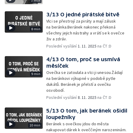
7 min
3/13 O jedné pirátské bitvě
Vlci se přestrojí za piráty a mají zálusk
na beránka.Beránek nakonec překoná
8 min
všechny jejich nástrahy a vrátí se k ovečce
živ a zdráv.
Poslední vysílání
1. 11. 2025
na ČT :D
4/13 O tom, proč se usmívá
měsíček
Ovečka se zatoulala a vlci ji unesou.Žádají
9 min
na beránkovi výkupné v podobě pytle
dukátů. Beránek je přelstí a ovečku
osvobodí.
Poslední vysílání
8. 11. 2025
na ČT :D
5/13 O tom, jak beránek ošidil
loupežníky
Beránek s ovečkou jdou do města
10 min
nakupovat dárek k oveččiným narozeninám.