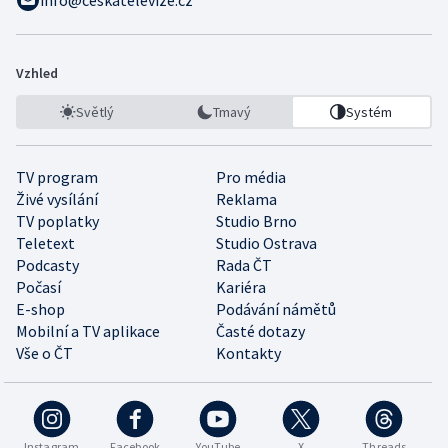
info@ceskatelevize.cz
Vzhled
Světlý
Tmavý
Systém
TV program
Pro média
Živé vysílání
Reklama
TV poplatky
Studio Brno
Teletext
Studio Ostrava
Podcasty
Rada ČT
Počasí
Kariéra
E-shop
Podávání námětů
Mobilní a TV aplikace
Časté dotazy
Vše o ČT
Kontakty
Instagram
Facebook
YouTube
X
Threads