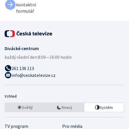
kontaktní
formulář
Divácké centrum
každý všední den:
8:00—16:00 hodin
261 136 113
info@ceskatelevize.cz
Vzhled
Světlý
Tmavý
Systém
TV program
Pro média