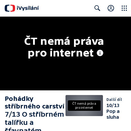
Close
Search
ČT nemá práva 
pro internet
Pohádky
Další díl
ČT nemá práva
stříbrného carství
10/13
pro internet
Pop a
7/13 O stříbrném
sluha
talířku a
šťavnatém