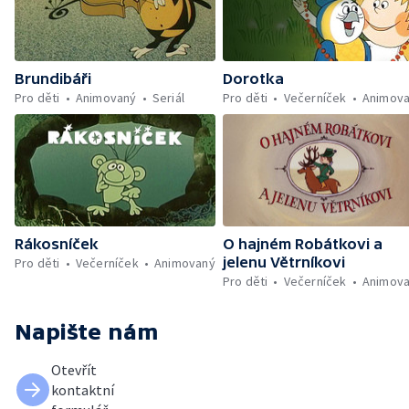
Brundibáři
Dorotka
Pro děti
Animovaný
Seriál
Pro děti
Večerníček
Animov
Rákosníček
O hajném Robátkovi a
jelenu Větrníkovi
Pro děti
Večerníček
Animovaný
Pro děti
Večerníček
Animov
Napište nám
Otevřít
kontaktní