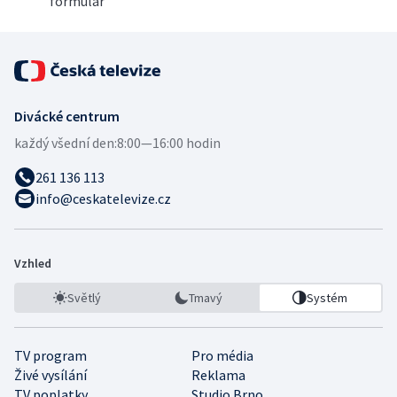
formulář
Divácké centrum
každý všední den:
8:00—16:00 hodin
261 136 113
info@ceskatelevize.cz
Vzhled
Světlý
Tmavý
Systém
TV program
Pro média
Živé vysílání
Reklama
TV poplatky
Studio Brno