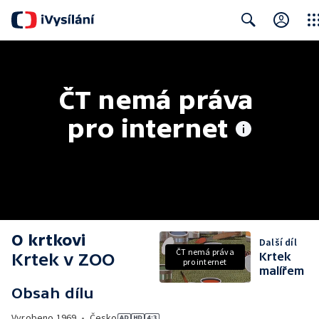
Clos
Search
ČT nemá práva 
pro internet
O krtkovi
Další díl
ČT nemá práva
Krtek v ZOO
Krtek
pro internet
malířem
Obsah dílu
Vyrobeno
1969
•
Česko