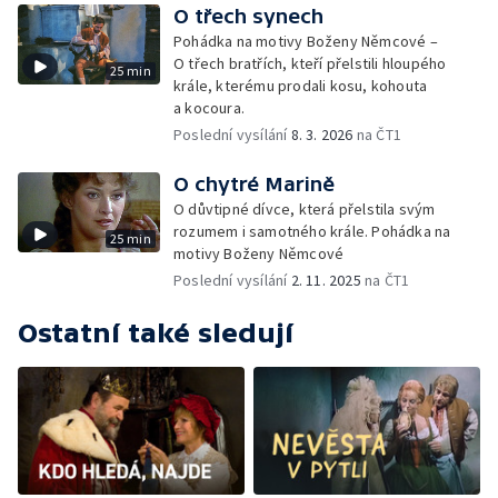
O třech synech
Pohádka na motivy Boženy Němcové –
O třech bratřích, kteří přelstili hloupého
25 min
krále, kterému prodali kosu, kohouta
a kocoura.
Poslední vysílání
8. 3. 2026
na ČT1
O chytré Marině
O důvtipné dívce, která přelstila svým
rozumem i samotného krále. Pohádka na
25 min
motivy Boženy Němcové
Poslední vysílání
2. 11. 2025
na ČT1
Ostatní také sledují