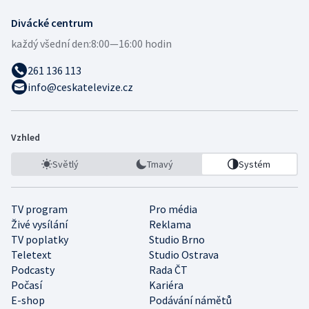
Divácké centrum
každý všední den:
8:00—16:00 hodin
261 136 113
info@ceskatelevize.cz
Vzhled
Světlý
Tmavý
Systém
TV program
Pro média
Živé vysílání
Reklama
TV poplatky
Studio Brno
Teletext
Studio Ostrava
Podcasty
Rada ČT
Počasí
Kariéra
E-shop
Podávání námětů