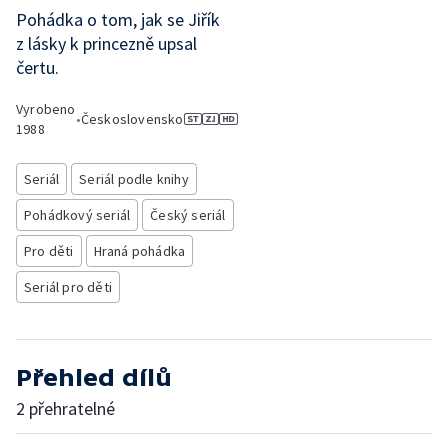
Pohádka o tom, jak se Jiřík
z lásky k princezně upsal
čertu.
Vyrobeno
•
Československo
1988
Seriál
Seriál podle knihy
Pohádkový seriál
Český seriál
Pro děti
Hraná pohádka
Seriál pro děti
Přehled dílů
2 přehratelné