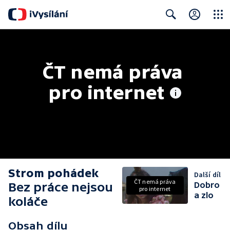
Close
Search
ČT nemá práva 
pro internet
Strom pohádek
Další díl
ČT nemá práva
Bez práce nejsou
Dobro
pro internet
a zlo
koláče
Obsah dílu