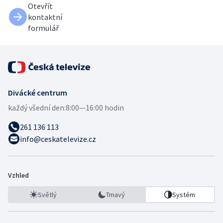
Otevřít
kontaktní
formulář
Divácké centrum
každý všední den:
8:00—16:00 hodin
261 136 113
info@ceskatelevize.cz
Vzhled
Světlý
Tmavý
Systém