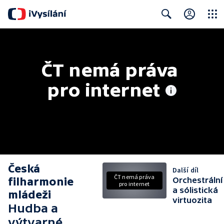
Close
Search
ČT nemá práva 
pro internet
Česká
Další díl
ČT nemá práva
filharmonie
Orchestrální
pro internet
a sólistická
mládeži
virtuozita
Hudba a
výtvarné