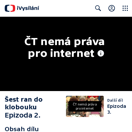
Close
Search
ČT nemá práva 
pro internet
Šest ran do
Další díl
ČT nemá práva
klobouku
Epizoda
pro internet
3.
Epizoda 2.
Obsah dílu