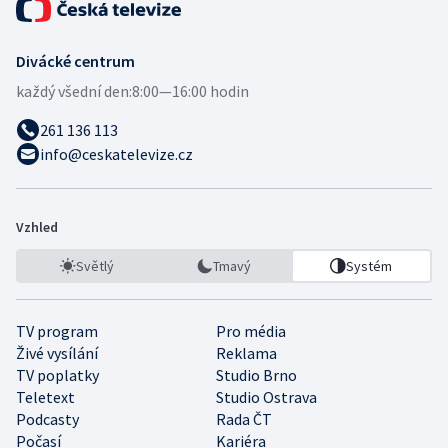
Divácké centrum
každý všední den:
8:00—16:00 hodin
261 136 113
info@ceskatelevize.cz
Vzhled
Světlý
Tmavý
Systém
TV program
Pro média
Živé vysílání
Reklama
TV poplatky
Studio Brno
Teletext
Studio Ostrava
Podcasty
Rada ČT
Počasí
Kariéra