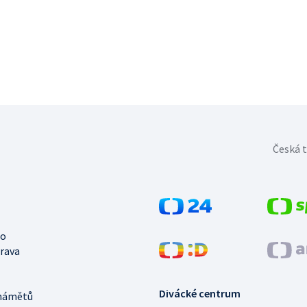
Česká t
no
trava
Divácké centrum
námětů