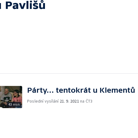
u Pavlišů
Párty... tentokrát u Klementů
Poslední vysílání
21. 9. 2021
na ČT3
43 min