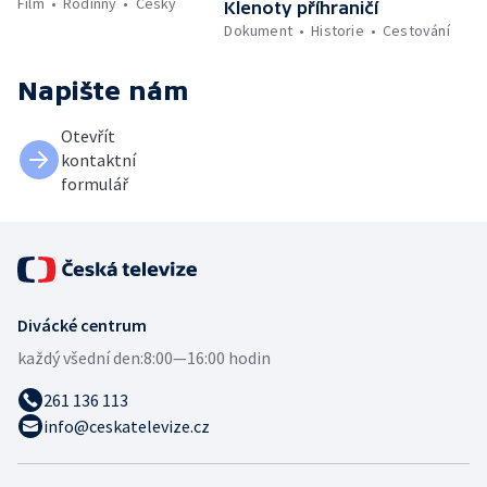
Film
Rodinný
Český
Klenoty příhraničí
Dokument
Historie
Cestování
Napište nám
Otevřít
kontaktní
formulář
Divácké centrum
každý všední den:
8:00—16:00 hodin
261 136 113
info@ceskatelevize.cz