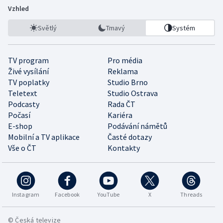
Vzhled
Světlý
Tmavý
Systém
TV program
Pro média
Živé vysílání
Reklama
TV poplatky
Studio Brno
Teletext
Studio Ostrava
Podcasty
Rada ČT
Počasí
Kariéra
E-shop
Podávání námětů
Mobilní a TV aplikace
Časté dotazy
Vše o ČT
Kontakty
Instagram
Facebook
YouTube
X
Threads
© Česká televize