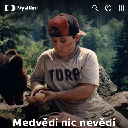
Close
Search
Medvědi nic nevědí