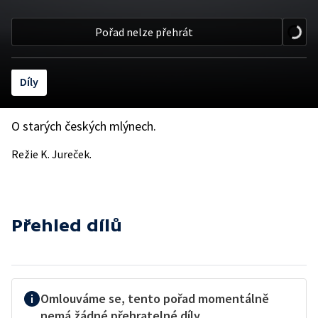
Pořad nelze přehrát
Díly
O starých českých mlýnech.
Režie K. Jureček.
Přehled dílů
Omlouváme se, tento pořad momentálně
nemá žádné přehratelné díly.