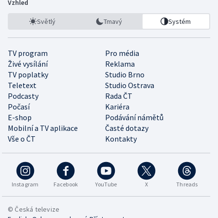
Vzhled
Světlý
Tmavý
Systém
TV program
Pro média
Živé vysílání
Reklama
TV poplatky
Studio Brno
Teletext
Studio Ostrava
Podcasty
Rada ČT
Počasí
Kariéra
E-shop
Podávání námětů
Mobilní a TV aplikace
Časté dotazy
Vše o ČT
Kontakty
Instagram
Facebook
YouTube
X
Threads
© Česká televize