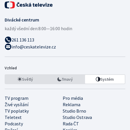
Divácké centrum
každý všední den:
8:00—16:00 hodin
261 136 113
info@ceskatelevize.cz
Vzhled
Světlý
Tmavý
Systém
TV program
Pro média
Živé vysílání
Reklama
TV poplatky
Studio Brno
Teletext
Studio Ostrava
Podcasty
Rada ČT