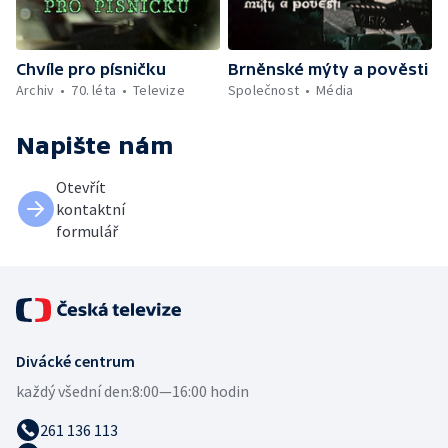
Chvíle pro písničku
Brněnské mýty a pověsti
Archiv
70. léta
Televize
Společnost
Média
Napište nám
Otevřít
kontaktní
formulář
Divácké centrum
každý všední den:
8:00—16:00 hodin
261 136 113