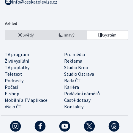
info@ceskatelevize.cz
Vzhled
Světlý
Tmavý
Systém
TV program
Pro média
Živé vysílání
Reklama
TV poplatky
Studio Brno
Teletext
Studio Ostrava
Podcasty
Rada ČT
Počasí
Kariéra
E-shop
Podávání námětů
Mobilní a TV aplikace
Časté dotazy
Vše o ČT
Kontakty