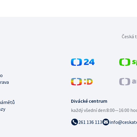
Česká t
no
trava
Divácké centrum
námětů
azy
každý všední den:
8:00—16:00 ho
261 136 113
info@ceskate