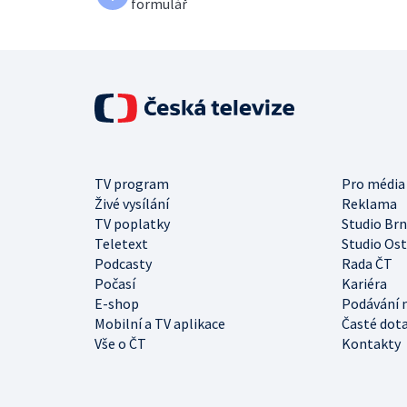
formulář
TV program
Pro média
Živé vysílání
Reklama
TV poplatky
Studio Br
Teletext
Studio Os
Podcasty
Rada ČT
Počasí
Kariéra
E-shop
Podávání 
Mobilní a TV aplikace
Časté dot
Vše o ČT
Kontakty