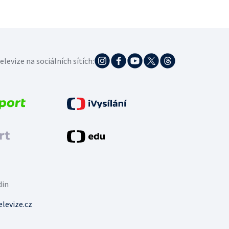
elevize na sociálních sítích:
din
levize.cz