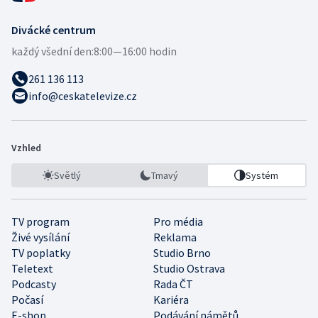
Divácké centrum
každý všední den:
8:00—16:00 hodin
261 136 113
info@ceskatelevize.cz
Vzhled
Světlý
Tmavý
Systém
TV program
Pro média
Živé vysílání
Reklama
TV poplatky
Studio Brno
Teletext
Studio Ostrava
Podcasty
Rada ČT
Počasí
Kariéra
E-shop
Podávání námětů