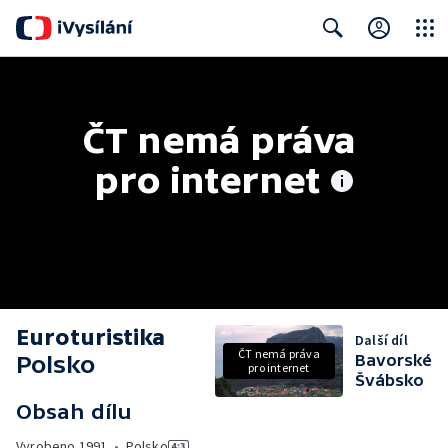
Close
Search
ČT nemá práva 
pro internet
Euroturistika
Další díl
ČT nemá práva
Polsko
Bavorské
pro internet
Švábsko
Obsah dílu
Vyrobeno
1991
•
Polsko