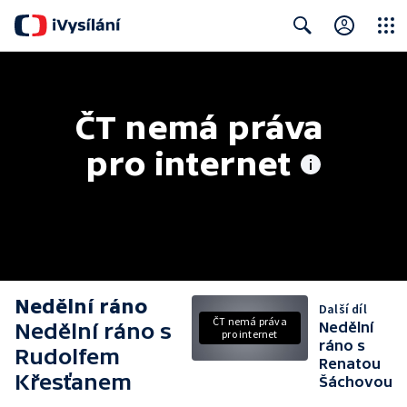
Close
Search
ČT nemá práva 
pro internet
Nedělní ráno
Další díl
ČT nemá práva
Nedělní ráno s
Nedělní
pro internet
ráno s
Rudolfem
Renatou
Křesťanem
Šáchovou