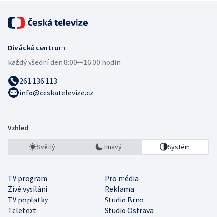
Divácké centrum
každý všední den:
8:00—16:00 hodin
261 136 113
info@ceskatelevize.cz
Vzhled
Světlý
Tmavý
Systém
TV program
Pro média
Živé vysílání
Reklama
TV poplatky
Studio Brno
Teletext
Studio Ostrava