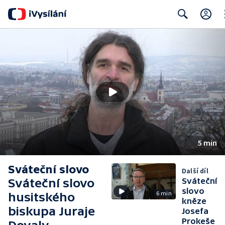
Cl
Search
5 min
Sváteční slovo
Další díl
Sváteční slovo
Sváteční
slovo
6 min
husitského
kněze
biskupa Juraje
Josefa
Prokeše