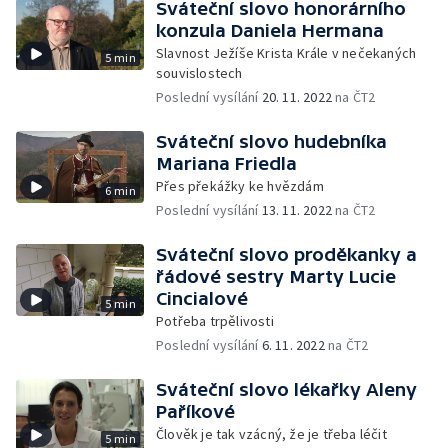
Sváteční slovo honorárního
konzula Daniela Hermana
Slavnost Ježíše Krista Krále v nečekaných
5 min
souvislostech
Poslední vysílání
20. 11. 2022
na ČT2
Sváteční slovo hudebníka
Mariana Friedla
Přes překážky ke hvězdám
6 min
Poslední vysílání
13. 11. 2022
na ČT2
Sváteční slovo proděkanky a
řádové sestry Marty Lucie
Cincialové
5 min
Potřeba trpělivosti
Poslední vysílání
6. 11. 2022
na ČT2
Sváteční slovo lékařky Aleny
Paříkové
Člověk je tak vzácný, že je třeba léčit
5 min