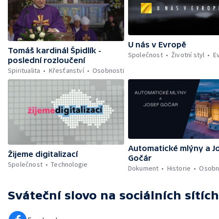
U nás v Evropě
Tomáš kardinál Špidlík -
Společnost
Životní styl
E
poslední rozloučení
Spiritualita
Křesťanství
Osobnosti
Automatické mlýny a J
Žijeme digitalizací
Gočár
Společnost
Technologie
Dokument
Historie
Osobn
Sváteční slovo
na sociálních sítích