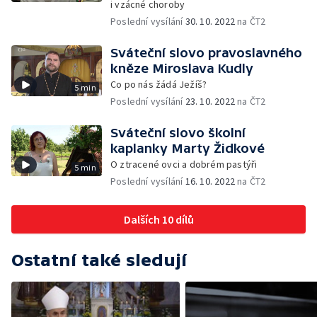
i vzácné choroby
Poslední vysílání
30. 10. 2022
na ČT2
Sváteční slovo pravoslavného
kněze Miroslava Kudly
Co po nás žádá Ježíš?
5 min
Poslední vysílání
23. 10. 2022
na ČT2
Sváteční slovo školní
kaplanky Marty Židkové
O ztracené ovci a dobrém pastýři
5 min
Poslední vysílání
16. 10. 2022
na ČT2
Dalších 10 dílů
Ostatní také sledují