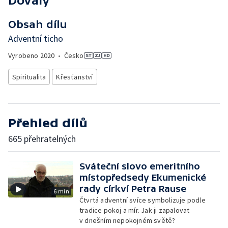
Dovaly
Obsah dílu
Adventní ticho
Vyrobeno
2020
•
Česko
Spiritualita
Křesťanství
Přehled dílů
665 přehratelných
Sváteční slovo emeritního
místopředsedy Ekumenické
rady církví Petra Rause
6 min
Čtvrtá adventní svíce symbolizuje podle
tradice pokoj a mír. Jak ji zapalovat
v dnešním nepokojném světě?