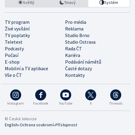
Světlý
Tmavý
Systém
TV program
Pro média
Živé vysílání
Reklama
TV poplatky
Studio Brno
Teletext
Studio Ostrava
Podcasty
Rada ČT
Počasí
Kariéra
E-shop
Podávání námětů
Mobilní a TV aplikace
Časté dotazy
Vše o ČT
Kontakty
Instagram
Facebook
YouTube
X
Threads
© Česká televize
•
•
English
Ochrana soukromí
Přístupnost