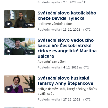
Poslední vysílání
2. 1. 2024
na ČT1
Sváteční slovo katolického
kněze Davida Tylečka
Hrdinové všedního dne
6 min
Poslední vysílání
11. 12. 2022
na ČT2
Sváteční slovo vedoucího
kanceláře Českobratrské
církve evangelické Martina
5 min
Balcara
Adventní zamyšlení
Poslední vysílání
4. 12. 2022
na ČT2
Sváteční slovo husitské
farářky Anny Štěpánkové
Sníh je úsměv Boží, který překryje špínu
5 min
a ztiší svět
Poslední vysílání
27. 11. 2022
na ČT2