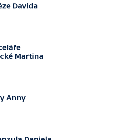
ěze Davida
celáře
ické Martina
ky Anny
onzula Daniela