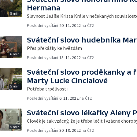
Hermana
5 min
Slavnost Ježíše Krista Krále v nečekaných souvislos
Poslední vysílání
20. 11. 2022
na ČT2
Sváteční slovo hudebníka Mar
Přes překážky ke hvězdám
6 min
Poslední vysílání
13. 11. 2022
na ČT2
Sváteční slovo proděkanky a 
Marty Lucie Cincialové
5 min
Potřeba trpělivosti
Poslední vysílání
6. 11. 2022
na ČT2
Sváteční slovo lékařky Aleny 
Člověk je tak vzácný, že je třeba léčit i vzácné chorob
5 min
Poslední vysílání
30. 10. 2022
na ČT2