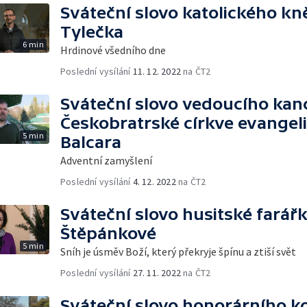
Sváteční slovo katolického kn
Tylečka
6 min
Hrdinové všedního dne
Poslední vysílání
11. 12. 2022
na ČT2
Sváteční slovo vedoucího kan
Českobratrské církve evangel
5 min
Balcara
Adventní zamyšlení
Poslední vysílání
4. 12. 2022
na ČT2
Sváteční slovo husitské farář
Štěpánkové
5 min
Sníh je úsměv Boží, který překryje špínu a ztiší svět
Poslední vysílání
27. 11. 2022
na ČT2
Sváteční slovo honorárního k