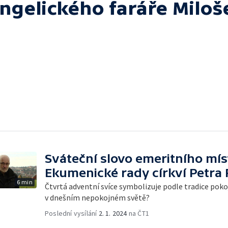
angelického faráře Miloš
Sváteční slovo emeritního mí
Ekumenické rady církví Petra
6 min
Čtvrtá adventní svíce symbolizuje podle tradice pokoj
v dnešním nepokojném světě?
Poslední vysílání
2. 1. 2024
na ČT1