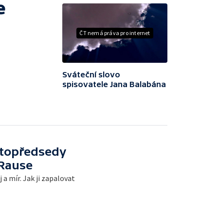
e
ČT nemá práva pro internet
Sváteční slovo
spisovatele Jana Balabána
stopředsedy
 Rause
 a mír. Jak ji zapalovat