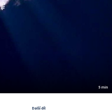
5 min
Další díl