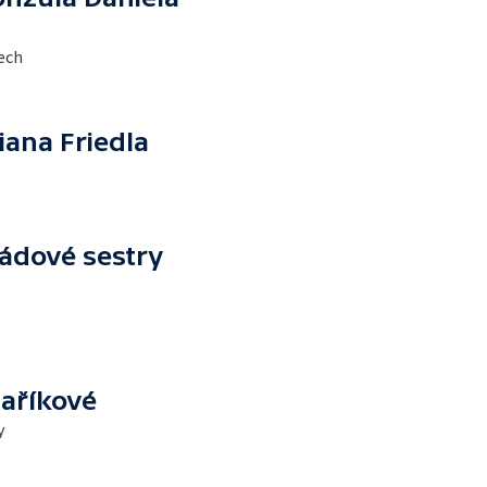
tech
iana Friedla
řádové sestry
Paříkové
y