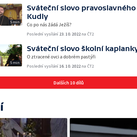
Sváteční slovo pravoslavného
Kudly
5 min
Co po nás žádá Ježíš?
Poslední vysílání
23. 10. 2022
na ČT2
Sváteční slovo školní kaplank
O ztracené ovci a dobrém pastýři
5 min
Poslední vysílání
16. 10. 2022
na ČT2
Dalších 10 dílů
í