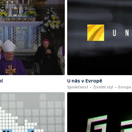
ní
U nás v Evropě
Společnost
Životní styl
Evropa