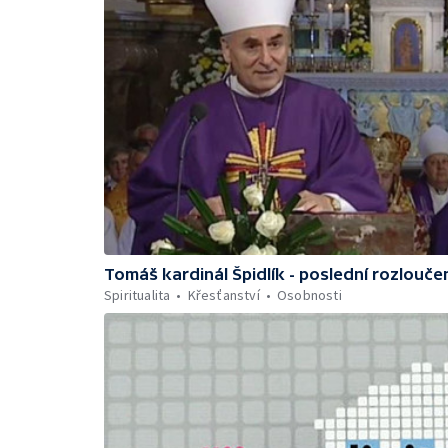
Tomáš kardinál Špidlík - poslední rozlouče
Spiritualita
Křesťanství
Osobnosti