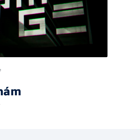
e
 nám
í