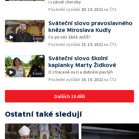
i vzácné choroby
Poslední vysílání
30. 10. 2022
na ČT2
Sváteční slovo pravoslavného
kněze Miroslava Kudly
Co po nás žádá Ježíš?
5 min
Poslední vysílání
23. 10. 2022
na ČT2
Sváteční slovo školní
kaplanky Marty Židkové
O ztracené ovci a dobrém pastýři
5 min
Poslední vysílání
16. 10. 2022
na ČT2
Dalších 10 dílů
Ostatní také sledují