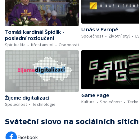
U nás v Evropě
Tomáš kardinál Špidlík -
Společnost
Životní styl
E
poslední rozloučení
Spiritualita
Křesťanství
Osobnosti
Game Page
Žijeme digitalizací
Kultura
Společnost
Techn
Společnost
Technologie
Sváteční slovo
na sociálních sítích
Facebook