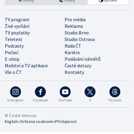
TV program
Pro média
Živé vysílání
Reklama
TV poplatky
Studio Brno
Teletext
Studio Ostrava
Podcasty
Rada ČT
Počasí
Kariéra
E-shop
Podávání námětů
Mobilní a TV aplikace
Časté dotazy
Vše o ČT
Kontakty
Instagram
Facebook
YouTube
X
Threads
© Česká televize
•
•
English
Ochrana soukromí
Přístupnost