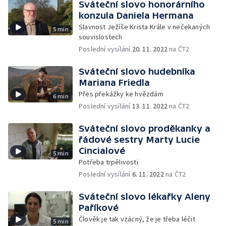
Sváteční slovo honorárního
konzula Daniela Hermana
Slavnost Ježíše Krista Krále v nečekaných
5 min
souvislostech
Poslední vysílání
20. 11. 2022
na ČT2
Sváteční slovo hudebníka
Mariana Friedla
Přes překážky ke hvězdám
6 min
Poslední vysílání
13. 11. 2022
na ČT2
Sváteční slovo proděkanky a
řádové sestry Marty Lucie
Cincialové
5 min
Potřeba trpělivosti
Poslední vysílání
6. 11. 2022
na ČT2
Sváteční slovo lékařky Aleny
Paříkové
Člověk je tak vzácný, že je třeba léčit
5 min