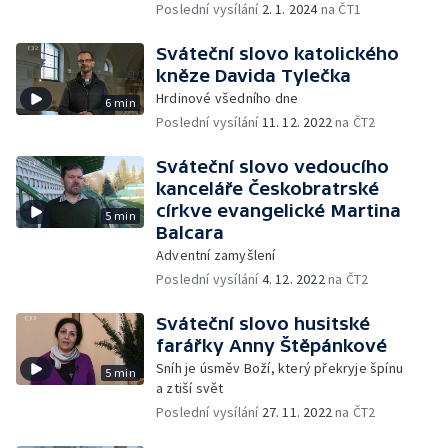
Poslední vysílání
2. 1. 2024
na ČT1
Sváteční slovo katolického
kněze Davida Tylečka
Hrdinové všedního dne
6 min
Poslední vysílání
11. 12. 2022
na ČT2
Sváteční slovo vedoucího
kanceláře Českobratrské
církve evangelické Martina
5 min
Balcara
Adventní zamyšlení
Poslední vysílání
4. 12. 2022
na ČT2
Sváteční slovo husitské
farářky Anny Štěpánkové
Sníh je úsměv Boží, který překryje špínu
5 min
a ztiší svět
Poslední vysílání
27. 11. 2022
na ČT2