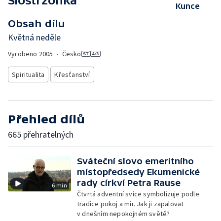
Siostrzonka
Kunce
Obsah dílu
Květná neděle
Vyrobeno
2005
•
Česko
Spiritualita
Křesťanství
Přehled dílů
665 přehratelných
Sváteční slovo emeritního
místopředsedy Ekumenické
rady církví Petra Rause
6 min
Čtvrtá adventní svíce symbolizuje podle
tradice pokoj a mír. Jak ji zapalovat
v dnešním nepokojném světě?