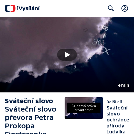
C
Search
4 min
Sváteční slovo
Další díl
ČT nemá práva
Sváteční slovo
Sváteční
pro internet
slovo
převora Petra
ochránce
Prokopa
přírody
Ludvíka