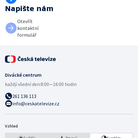
Napište nám
Otevřít
kontaktní
formulář
Divácké centrum
každý všední den:
8:00—16:00 hodin
261 136 113
info@ceskatelevize.cz
Vzhled
Světlý
Tmavý
Systém