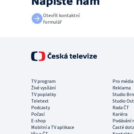
Napište nám
Otevřít kontaktní
formulář
TV program
Pro média
Živé vysílání
Reklama
TV poplatky
Studio Br
Teletext
Studio Os
Podcasty
Rada ČT
Počasí
Kariéra
E-shop
Podávání 
Mobilní a TV aplikace
Časté dot
Vše o ČT
Kontakty