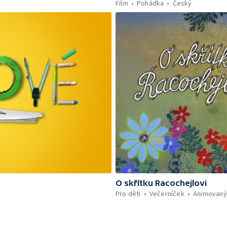
Film
Pohádka
Český
O skřítku Racochejlovi
Pro děti
Večerníček
Animovaný