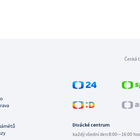
Česká t
no
trava
Divácké centrum
námětů
azy
každý všední den:
8:00—16:00 ho