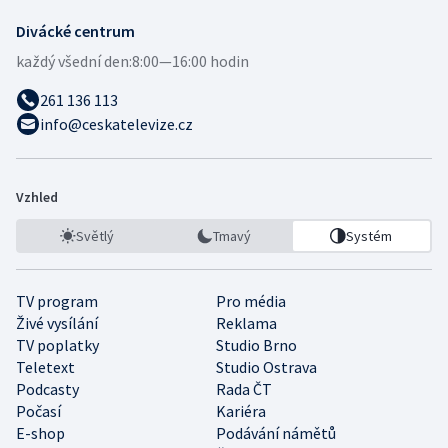
Divácké centrum
každý všední den:
8:00—16:00 hodin
261 136 113
info@ceskatelevize.cz
Vzhled
Světlý
Tmavý
Systém
TV program
Pro média
Živé vysílání
Reklama
TV poplatky
Studio Brno
Teletext
Studio Ostrava
Podcasty
Rada ČT
Počasí
Kariéra
E-shop
Podávání námětů