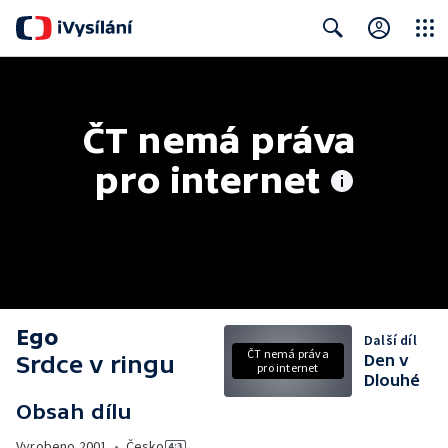
Close
Search
ČT nemá práva 
pro internet
Ego
Další díl
ČT nemá práva
Srdce v ringu
Den v
pro internet
Dlouhé
Obsah dílu
Vyrobeno
2001
•
Česko