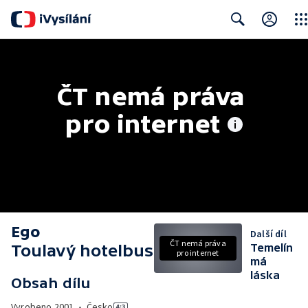
Clos
Search
ČT nemá práva 
pro internet
Ego
Další díl
ČT nemá práva
Toulavý hotelbus
Temelín
pro internet
má
láska
Obsah dílu
Vyrobeno
2001
•
Česko