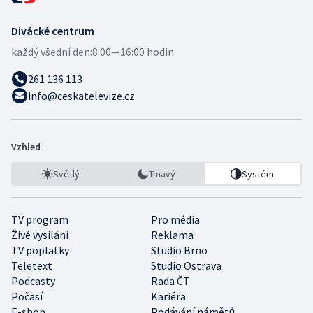
Divácké centrum
každý všední den:
8:00—16:00 hodin
261 136 113
info@ceskatelevize.cz
Vzhled
Světlý
Tmavý
Systém
TV program
Pro média
Živé vysílání
Reklama
TV poplatky
Studio Brno
Teletext
Studio Ostrava
Podcasty
Rada ČT
Počasí
Kariéra
E-shop
Podávání námětů