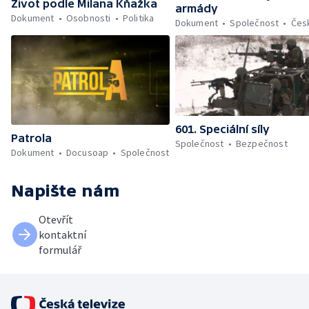
Život podle Milana Kňažka
armády
Dokument
Osobnosti
Politika
Dokument
Společnost
Čes
601. Speciální síly
Patrola
Společnost
Bezpečnost
Dokument
Docusoap
Společnost
Napište nám
Otevřít
kontaktní
formulář