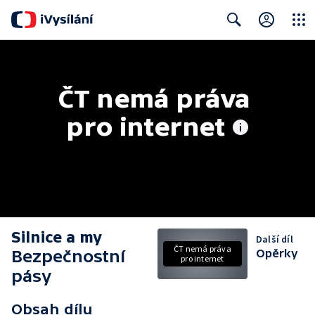
Close
Search
ČT nemá práva 
pro internet
Silnice a my
Další díl
ČT nemá práva
Bezpečnostní
Opěrky
pro internet
pásy
Obsah dílu