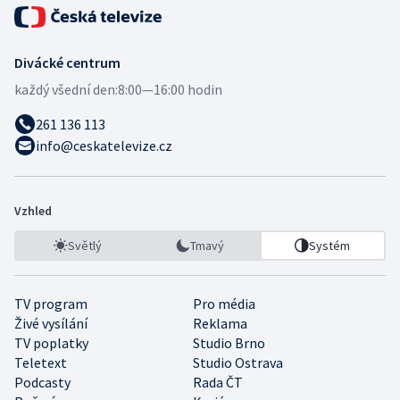
Divácké centrum
každý všední den:
8:00—16:00 hodin
261 136 113
info@ceskatelevize.cz
Vzhled
Světlý
Tmavý
Systém
TV program
Pro média
Živé vysílání
Reklama
TV poplatky
Studio Brno
Teletext
Studio Ostrava
Podcasty
Rada ČT