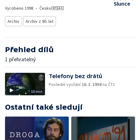
Slunce
Vyrobeno
1998
•
Česko
Archiv
Archiv z 90. let
Přehled dílů
1 přehratelný
Telefony bez drátů
Poslední vysílání
16. 3. 1994
na ČT1
10 min
Ostatní také sledují