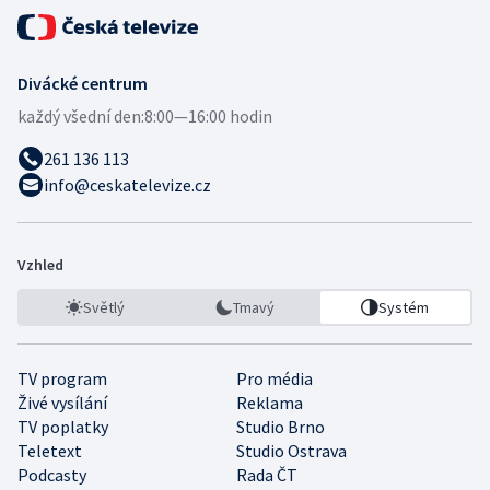
Divácké centrum
každý všední den:
8:00—16:00 hodin
261 136 113
info@ceskatelevize.cz
Vzhled
Světlý
Tmavý
Systém
TV program
Pro média
Živé vysílání
Reklama
TV poplatky
Studio Brno
Teletext
Studio Ostrava
Podcasty
Rada ČT