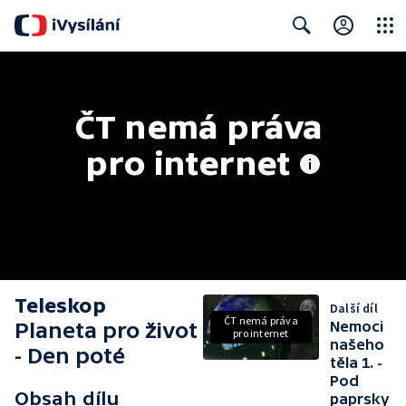
Close
Search
ČT nemá práva 
pro internet
Teleskop
Další díl
ČT nemá práva
Planeta pro život
Nemoci
pro internet
našeho
- Den poté
těla 1. -
Pod
Obsah dílu
paprsky