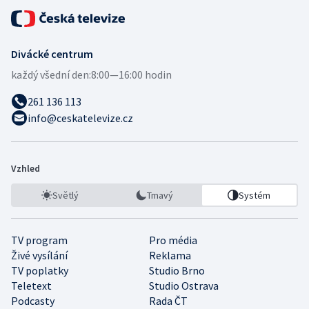
Divácké centrum
každý všední den:
8:00—16:00 hodin
261 136 113
info@ceskatelevize.cz
Vzhled
Světlý
Tmavý
Systém
TV program
Pro média
Živé vysílání
Reklama
TV poplatky
Studio Brno
Teletext
Studio Ostrava
Podcasty
Rada ČT