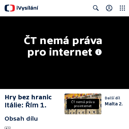
Close
Search
ČT nemá práva 
pro internet
Hry bez hranic
Další díl
ČT nemá práva
Itálie: Řím 1.
Malta 2.
pro internet
Obsah dílu